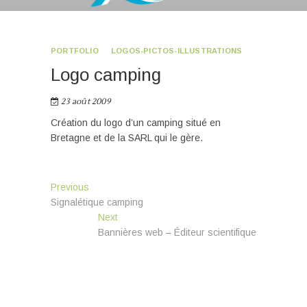
PORTFOLIO
LOGOS-PICTOS-ILLUSTRATIONS
Logo camping
23 août 2009
Création du logo d’un camping situé en
Bretagne et de la SARL qui le gère.
Navigation
Previous
Previous
post:
Signalétique camping
de
Next
Next
l’article
post:
Bannières web – Éditeur scientifique