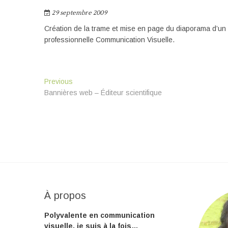
29 septembre 2009
Création de la trame et mise en page du diaporama d’un 
professionnelle Communication Visuelle.
Navigation
Previous
Previous
post:
Bannières web – Éditeur scientifique
de
l’article
À propos
Polyvalente en communication
visuelle, je suis à la fois…