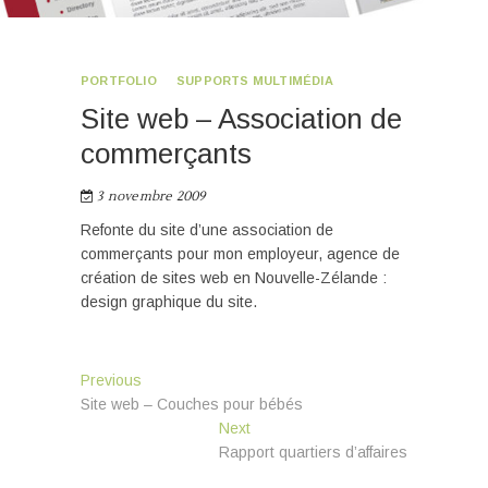
PORTFOLIO
SUPPORTS MULTIMÉDIA
Site web – Association de
commerçants
3 novembre 2009
Refonte du site d’une association de
commerçants pour mon employeur, agence de
création de sites web en Nouvelle-Zélande :
design graphique du site.
Navigation
Previous
Previous
post:
Site web – Couches pour bébés
de
Next
Next
l’article
post:
Rapport quartiers d’affaires