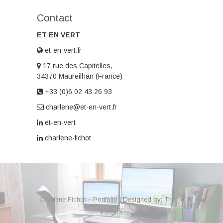
Contact
ET EN VERT
et-en-vert.fr
17 rue des Capitelles,
34370 Maureilhan (France)
+33 (0)6 02 43 26 93
charlene@et-en-vert.fr
et-en-vert
charlene-fichot
Charlène Fichot – Portfolio
| Designed by:
Theme
Freesia