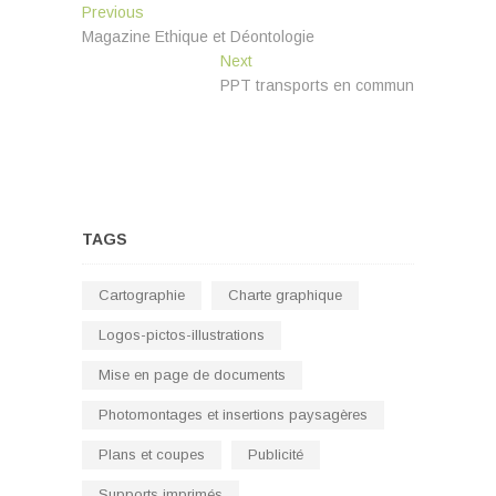
Navigation
Previous
Previous
post:
Magazine Ethique et Déontologie
de
Next
Next
l’article
post:
PPT transports en commun
TAGS
Cartographie
Charte graphique
Logos-pictos-illustrations
Mise en page de documents
Photomontages et insertions paysagères
Plans et coupes
Publicité
Supports imprimés