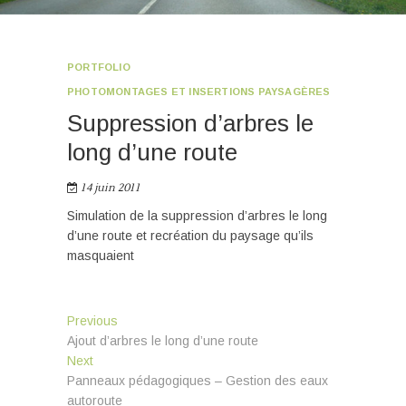
PORTFOLIO
PHOTOMONTAGES ET INSERTIONS PAYSAGÈRES
Suppression d’arbres le
long d’une route
14 juin 2011
Simulation de la suppression d’arbres le long
d’une route et recréation du paysage qu’ils
masquaient
Navigation
Previous
Previous
post:
Ajout d’arbres le long d’une route
de
Next
Next
l’article
post:
Panneaux pédagogiques – Gestion des eaux
autoroute