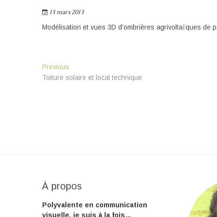
15 mars 2013
Modélisation et vues 3D d’ombrières agrivoltaïques de p
Navigation
Previous
Previous
post:
Toiture solaire et local technique
de
l’article
À propos
Polyvalente en communication
visuelle, je suis à la fois…