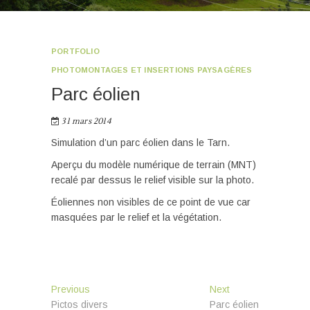
PORTFOLIO
PHOTOMONTAGES ET INSERTIONS PAYSAGÈRES
Parc éolien
31 mars 2014
Simulation d’un parc éolien dans le Tarn.
Aperçu du modèle numérique de terrain (MNT)
recalé par dessus le relief visible sur la photo.
Éoliennes non visibles de ce point de vue car
masquées par le relief et la végétation.
Navigation
Previous
Next
Previous
Next
post:
post:
Pictos divers
Parc éolien