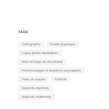
de
l’article
TAGS
Cartographie
Charte graphique
Logos-pictos-illustrations
Mise en page de documents
Photomontages et insertions paysagères
Plans et coupes
Publicité
Supports imprimés
Supports multimédia