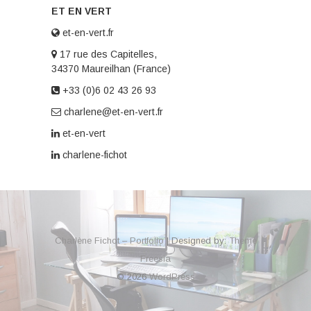
ET EN VERT
et-en-vert.fr
17 rue des Capitelles,
34370 Maureilhan (France)
+33 (0)6 02 43 26 93
charlene@et-en-vert.fr
et-en-vert
charlene-fichot
Charlène Fichot – Portfolio
| Designed by:
Theme
Freesia
© 2026
WordPress