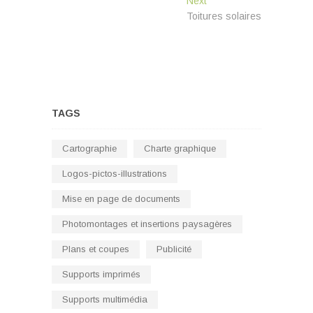
Next
l’article
post:
Toitures solaires
TAGS
Cartographie
Charte graphique
Logos-pictos-illustrations
Mise en page de documents
Photomontages et insertions paysagères
Plans et coupes
Publicité
Supports imprimés
Supports multimédia