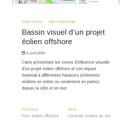
PORTFOLIO
CARTOGRAPHIE
Bassin visuel d’un projet
éolien offshore
6 avril 2016
Carte présentant les zones d’influence visuelle
d’un projet éolien offshore et son impact
maximal à différentes hauteurs (éoliennes
visibles en entier ou seulement en partie)
depuis la côte et en mer.
Navigation
Previous
Next
Previous
Next
post:
post:
Parc éolien offshore
Centrale solaire au sol
de
l’article