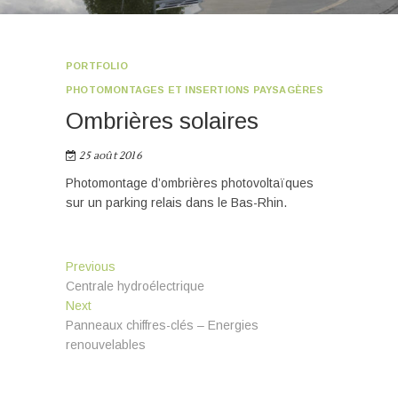
PORTFOLIO
PHOTOMONTAGES ET INSERTIONS PAYSAGÈRES
Ombrières solaires
25 août 2016
Photomontage d’ombrières photovoltaïques
sur un parking relais dans le Bas-Rhin.
Navigation
Previous
Previous
post:
Centrale hydroélectrique
de
Next
Next
l’article
post:
Panneaux chiffres-clés – Energies
renouvelables