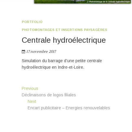
PORTFOLIO
PHOTOMONTAGES ET INSERTIONS PAYSAGÈRES
Centrale hydroélectrique
17 novembre 2017
Simulation du barrage d’une petite centrale
hydroélectrique en Indre-et-Loire.
Navigation
Previous
Previous
post:
Déclinaisons de logos filiales
de
Next
Next
l’article
post:
Encart publicitaire – Energies renouvelables