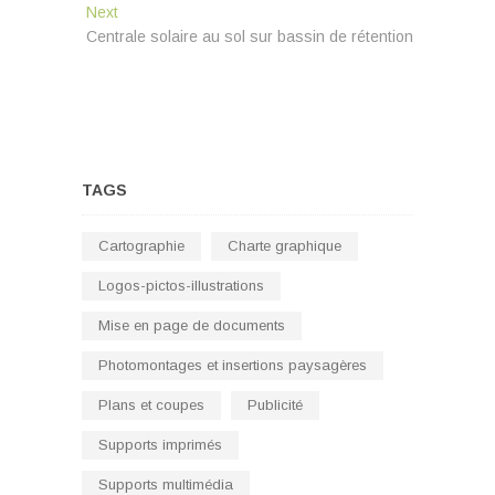
de
Next
Next
l’article
post:
Centrale solaire au sol sur bassin de rétention
TAGS
Cartographie
Charte graphique
Logos-pictos-illustrations
Mise en page de documents
Photomontages et insertions paysagères
Plans et coupes
Publicité
Supports imprimés
Supports multimédia