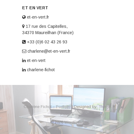
ET EN VERT
et-en-vert.fr
17 rue des Capitelles,
34370 Maureilhan (France)
+33 (0)6 02 43 26 93
charlene@et-en-vert.fr
et-en-vert
charlene-fichot
Charlène Fichot – Portfolio
| Designed by:
Theme
Freesia
© 2026
WordPress