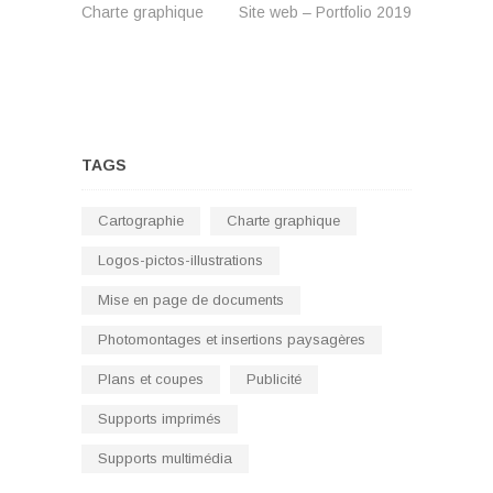
post:
post:
Charte graphique
Site web – Portfolio 2019
de
l’article
TAGS
Cartographie
Charte graphique
Logos-pictos-illustrations
Mise en page de documents
Photomontages et insertions paysagères
Plans et coupes
Publicité
Supports imprimés
Supports multimédia