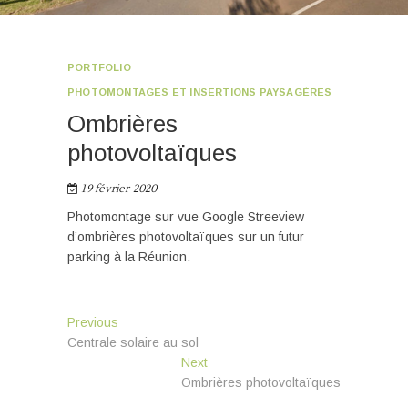
PORTFOLIO
PHOTOMONTAGES ET INSERTIONS PAYSAGÈRES
Ombrières
photovoltaïques
19 février 2020
Photomontage sur vue Google Streeview
d’ombrières photovoltaïques sur un futur
parking à la Réunion.
Navigation
Previous
Previous
post:
Centrale solaire au sol
de
Next
Next
l’article
post:
Ombrières photovoltaïques