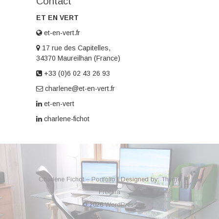
Contact
ET EN VERT
et-en-vert.fr
17 rue des Capitelles,
34370 Maureilhan (France)
+33 (0)6 02 43 26 93
charlene@et-en-vert.fr
et-en-vert
charlene-fichot
Charlène Fichot – Portfolio
| Designed by:
Theme
Freesia
© 2026
WordPress