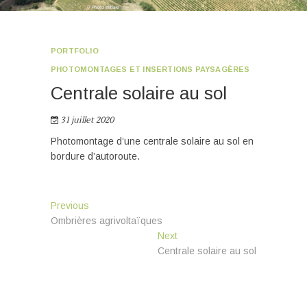
PORTFOLIO
PHOTOMONTAGES ET INSERTIONS PAYSAGÈRES
Centrale solaire au sol
31 juillet 2020
Photomontage d’une centrale solaire au sol en
bordure d’autoroute.
Navigation
Previous
Previous
post:
Ombrières agrivoltaïques
de
Next
Next
l’article
post:
Centrale solaire au sol