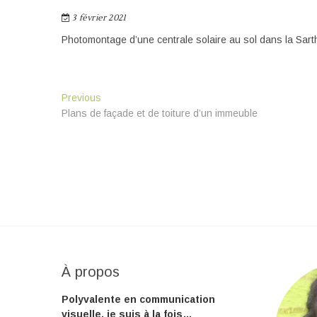
3 février 2021
Photomontage d’une centrale solaire au sol dans la Sart
Navigation
Previous
Previous
post:
Plans de façade et de toiture d’un immeuble
de
l’article
À propos
Polyvalente en communication
visuelle, je suis à la fois…