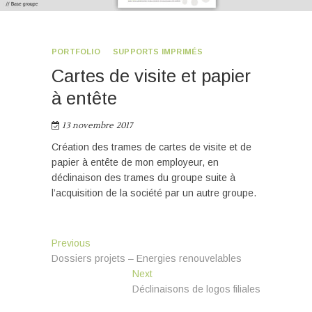
PORTFOLIO
SUPPORTS IMPRIMÉS
Cartes de visite et papier
à entête
13 novembre 2017
Création des trames de cartes de visite et de
papier à entête de mon employeur, en
déclinaison des trames du groupe suite à
l’acquisition de la société par un autre groupe.
Navigation
Previous
Previous
post:
Dossiers projets – Energies renouvelables
de
Next
Next
l’article
post:
Déclinaisons de logos filiales