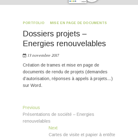
PORTFOLIO
MISE EN PAGE DE DOCUMENTS
Dossiers projets –
Energies renouvelables
13 novembre 2017
Création de trames et mise en page de
documents de rendu de projets (demandes
d’autorisation, réponses à appels à projets…)
sur Word.
Navigation
Previous
Previous
post:
Présentations de société – Energies
de
renouvelables
l’article
Next
Next
post:
Cartes de visite et papier à entête